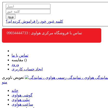
ورود
کلمه عبور خود را فراموش کرده اید؟
تماس با فروشگاه مرکزی هواوی : 09034444733
تماس با ما
)
مقایسه (
ورود
ایجاد حساب کاربری
تعویض ناوبری
منو
خانه
گوشی هواوی
تبلت هواوی
ساعت هواوی