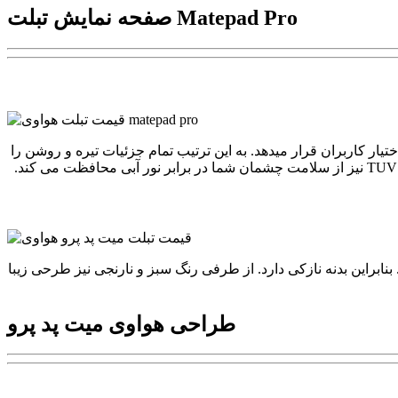
صفحه نمایش تبلت Matepad Pro
 همراه صفحه نمایش 10.8 اینچی FullView ، تجربه دیداری متفاوتی را در اختیار کاربران قرار میدهد. به این ترتیب تمام جزئیات تیره و روشن را
نابراین بدنه نازکی دارد. از طرفی رنگ سبز و نارنجی نیز طرحی زیبا
طراحی هواوی میت پد پرو