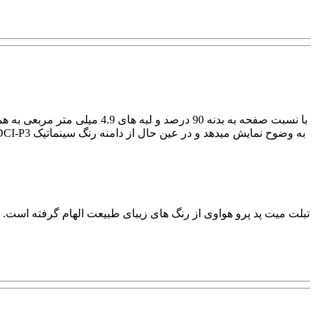
به وضوح نمایش میدهد و در عین حال از دامنه رنگ سینماتیک DCI-P3 و روشنایی 540 نیت برخوردار است و در عین حال، تاییدیه TUV Rheinland نیز از سلامت چشمان شما در برابر نور آبی محافظت می کند.
تبلت میت پد پرو هواوی از رنگ های زیبای طبیعت الهام گرفته است. رن