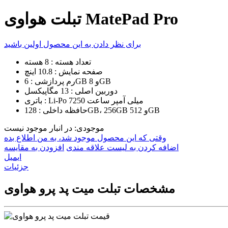
تبلت هواوی MatePad Pro
برای نظر دادن به این محصول اولین باشید
تعداد هسته : 8 هسته
صفحه نمایش : 10.8 اینچ
رم پردازشی : 6GB و 8GB
دوربین اصلی : 13 مگاپیکسل
باتری : Li-Po 7250 میلی آمپر ساعت
حافظه داخلی : 128GB، 256GB و 512GB
موجودی:
در انبار موجود نیست
وقتی که این محصول موجود شد، به من اطلاع بده
اضافه کردن به لیست علاقه مندی
افزودن به مقایسه
ايميل
جزئیات
مشخصات تبلت میت پد پرو هواوی